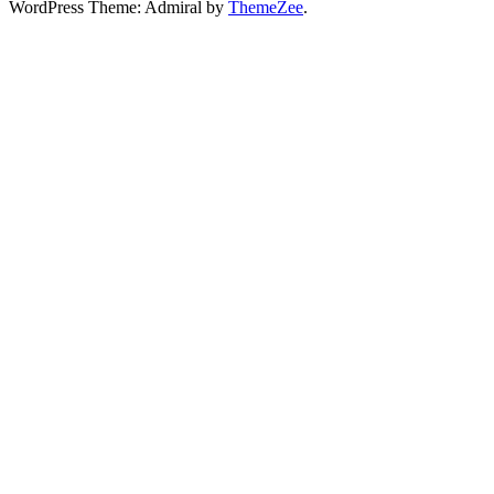
WordPress Theme: Admiral by
ThemeZee
.