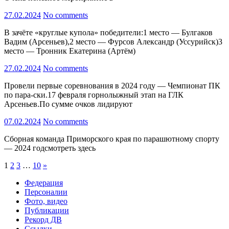
27.02.2024
No comments
В зачёте «круглые купола» победители:1 место — Булгаков
Вадим (Арсеньев),2 место — Фурсов Александр (Уссурийск)3
место — Тронник Екатерина (Артём)
27.02.2024
No comments
Провели первые соревнования в 2024 году — Чемпионат ПК
по пара-ски.17 февраля горнолыжный этап на ГЛК
Арсеньев.По сумме очков лидируют
07.02.2024
No comments
Сборная команда Приморского края по парашютному спорту
— 2024 годсмотреть здесь
Пагинация
Next
1
2
3
…
10
»
Posts
записей
Федерация
Персоналии
Фото, видео
Публикации
Рекорд ДВ
Ссылки