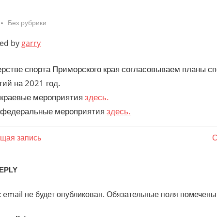
No comments
Без рубрики
ted by
garry
рстве спорта Приморского края согласовываем планы с
ий на 2021 год.
 краевые мероприятия
здесь.
а федеральные мероприятия
здесь.
гация
N
щая запись
С
P
REPLY
сям
 email не будет опубликован.
Обязательные поля помечен