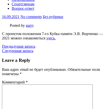
Спортсменам
Вопрос-ответ
16.09.2021
No comments
Без рубрики
Posted by
garry
С проектом положения 7-го Кубка памяти Э.В. Вирченко —
2021 можно ознакомиться
здесь.
Навигация
Previous
Предыдущая запись
Post:
Next
Следующая запись
по
Post:
записям
Leave a Reply
Ваш адрес email не будет опубликован.
Обязательные поля
помечены
*
Комментарий
*