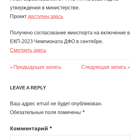
утверждении в министерстве.
Проект
доступен здесь
Получено согласование минспорта на включение в
ЕКП-2023 Чемпионата ДФО в сентябре.
Смотреть здесь
Навигация
Previous
Next
Предыдущая запись
Следующая запись
Post:
Post:
по
LEAVE A REPLY
записям
Ваш адрес email не будет опубликован.
Обязательные поля помечены
*
Комментарий
*