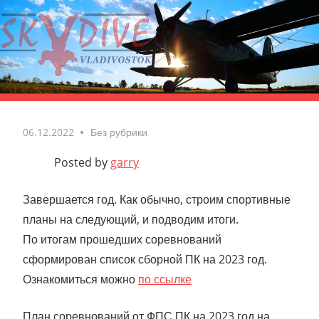
Skip
to
content
Vladivostok
skydive
06.12.2022
No comments
Без рубрики
Posted by
garry
Завершается год. Как обычно, строим спортивные
планы на следующий, и подводим итоги.
По итогам прошедших соревнований
сформирован список сборной ПК на 2023 год.
Ознакомиться можно
по ссылке
План соревнований от ФПС ПК на 2023 год на